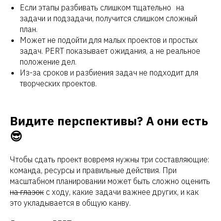
Если этапы разбивать слишком тщательно на
задачи и подзадачи, получится слишком сложный
план.
Присоединиться к комьюнити
Может не подойти для малых проектов и простых
задач. PERT показывает ожидания, а не реальное
положение дел.
Из-за сроков и разбиения задач не подходит для
творческих проектов.
Оставьте заявку на
бесплатный
чек-ап
вашего
проекта. Подберем лучшее
решение для вас
Видите перспективы? А они есть
😎
Чтобы сдать проект вовремя нужны три составляющие:
команда, ресурсы и правильные действия. При
+7
масштабном планировании может быть сложно оценить
на глазок
с ходу, какие задачи важнее других, и как
это укладывается в общую канву.
Обсудить задачу