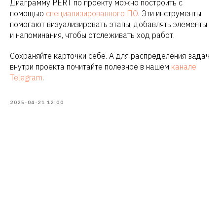
Диаграмму PERT по проекту можно построить с
Нажимая на кнопку, вы соглашаетесь с политикой
помощью
специализированного ПО
. Эти инструменты
конфиденцильности и пользовательским
соглашением
помогают визуализировать этапы, добавлять элементы
и напоминания, чтобы отслеживать ход работ.
Присоединиться к комьюнити
Сохраняйте карточки себе. А для распределения задач
внутри проекта почитайте полезное в нашем
канале
Telegram
.
2025-04-21 12:00