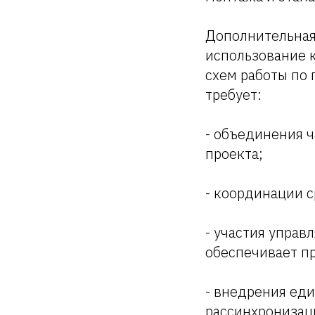
Дополнительная
использование к
схем работы по
требует:
- объединения 
проекта;
- координации с
- участия упра
обеспечивает п
- внедрения ед
рассинхронизац