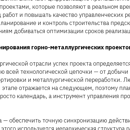
 проектами, которые позволяют в реальном вр
 работ и повышать качество управленческих р
планирование и контроль строительства предс
ниям добиваться оптимизации сроков реализац
нирования горно-металлургических проекто
ргической отрасли успех проекта определяетс
ью всей технологической цепочки — от добычи
ортировки и металлургической переработки. 
м этапе отражается на следующем, поэтому пл
просто календарь, а инструмент управления п
а — обеспечить точную синхронизацию действ
 этого используется иерархическая структура р