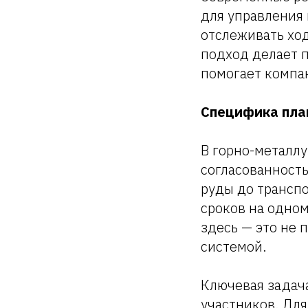
для управления
отслеживать ход
подход делает 
помогает компа
Специфика пла
В горно-металлу
согласованност
руды до трансп
сроков на одно
здесь — это не 
системой.
Ключевая задач
участников. Для