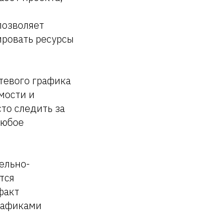
позволяет
ировать ресурсы
тевого графика
мости и
то следить за
любое
ельно-
тся
факт
графиками