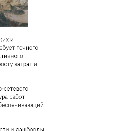
ких и
ебует точного
ктивного
осту затрат и
о-сетевого
ура работ
 обеспечивающий
сти и дашборды