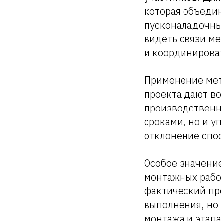
которая объедин
пусконаладочные
видеть связи м
и координирова
Применение мет
проекта дают в
производственны
сроками, но и у
отклонение спос
Особое значение
монтажных работ
фактический про
выполнения, но 
монтажа и этап