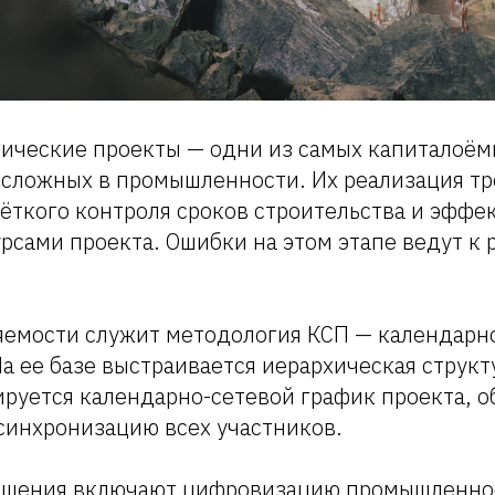
гические проекты — одни из самых капиталоём
 сложных в промышленности. Их реализация тр
ёткого контроля сроков строительства и эффе
рсами проекта. Ошибки на этом этапе ведут к р
яемости служит методология КСП — календарн
а ее базе выстраивается иерархическая структ
ируется календарно-сетевой график проекта,
синхронизацию всех участников.
ешения включают цифровизацию промышленно