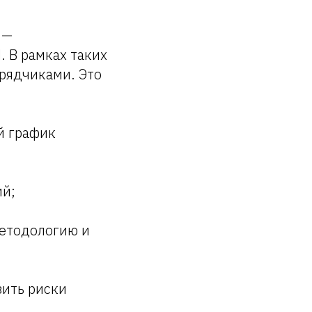
 —
 В рамках таких
дрядчиками. Это
й график
ий;
методологию и
зить риски