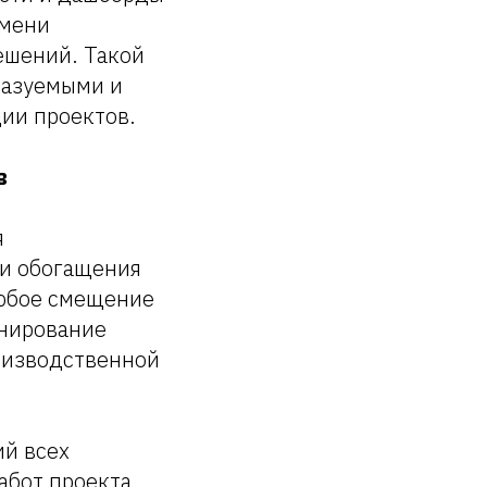
емени
ешений. Такой
казуемыми и
ии проектов.
в
я
 и обогащения
Любое смещение
анирование
роизводственной
ий всех
абот проекта,