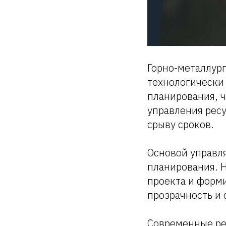
Горно-металлур
технологически
планирования, ч
управления ресу
срыву сроков.
Основой управл
планирования. Н
проекта и форм
прозрачность и 
Современные р