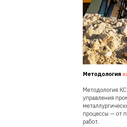
Методология
к
Методология КС
управления про
металлургическо
процессы — от п
работ.