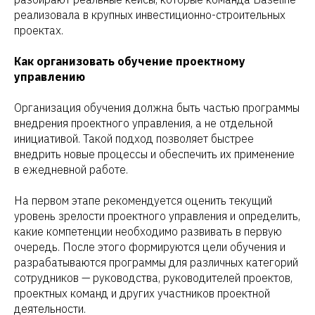
реализовала в крупных инвестиционно-строительных
проектах.
Как организовать обучение проектному
управлению
Присоединиться к комьюнити
Организация обучения должна быть частью программы
внедрения проектного управления, а не отдельной
инициативой. Такой подход позволяет быстрее
внедрить новые процессы и обеспечить их применение
в ежедневной работе.
Оставьте заявку на
бесплатный
чек-ап
вашего
На первом этапе рекомендуется оценить текущий
проекта. Подберем лучшее
уровень зрелости проектного управления и определить,
решение для вас
какие компетенции необходимо развивать в первую
очередь. После этого формируются цели обучения и
разрабатываются программы для различных категорий
сотрудников — руководства, руководителей проектов,
проектных команд и других участников проектной
деятельности.
+7