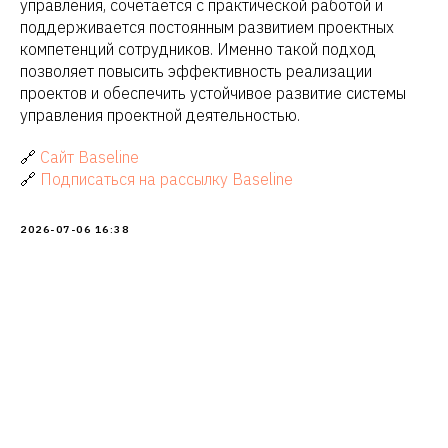
управления, сочетается с практической работой и
поддерживается постоянным развитием проектных
компетенций сотрудников. Именно такой подход
позволяет повысить эффективность реализации
проектов и обеспечить устойчивое развитие системы
управления проектной деятельностью.
🔗
Сайт Baseline
🔗
Подписаться на рассылку Baseline
+7 (937) 286-78-97
report@baseline-kzn.ru
2026-07-06 16:38
Услуги
Дашборды
Кейсы
Команда
ООО “БЕЙЗЛАЙН”
ОГРН 1201600062421
ИНН 1660350067
ИТ-аккредитация
Политика конфиденциальности