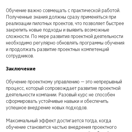
Обучение важно совмещать с практической работой.
Обсудить задачу
Полученные знания должны сразу применяться при
реализации пилотных проектов, что позволяет быстрее
Нажимая на кнопку, вы соглашаетесь с политикой
закрепить новые подходы и выявить возможные
конфиденцильности и пользовательским
соглашением
сложности. По мере развития проектной деятельности
необходимо регулярно обновлять программы обучения
Присоединиться к комьюнити
и продолжать развитие проектных компетенций
сотрудников.
Заключение
Обучение проектному управлению — это непрерывный
процесс, который сопровождает развитие проектной
деятельности компании. Разовый курс не способен
сформировать устойчивые навыки и обеспечить
успешное внедрение новых подходов.
Максимальный эффект достигается тогда, когда
обучение становится частью внедрения проектного